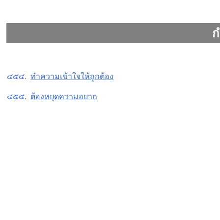
ก
๔๕๔.
ทำความเข้าใจให้ถูกต้อง
๔๕๕.
ต้องหยุดความอยาก