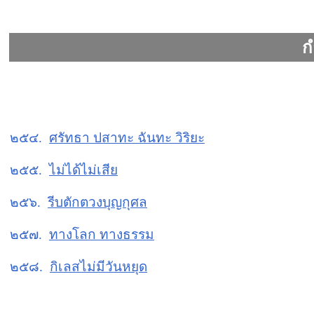
ก
๒๕๔.
ศรัทธา ปสาทะ ฉันทะ วิริยะ
๒๕๕.
ไม่ได้ไม่เสีย
๒๕๖.
รีบตักตวงบุญกุศล
๒๕๗.
ทางโลก ทางธรรม
๒๕๘.
กิเลสไม่มีวันหยุด